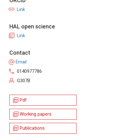
ORCID
link
Link
HAL open science
library_books
Link
Contact
alternate_email
Email
call
0140977786
event_seat
G307B
picture_as_pdf
Pdf
picture_as_pdf
Working papers
picture_as_pdf
Publications