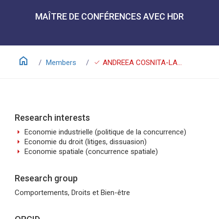
MAÎTRE DE CONFÉRENCES AVEC HDR
home
check
Members
ANDREEA COSNITA-LANGLAIS
Research interests
arrow_right
Economie industrielle (politique de la concurrence)
arrow_right
Economie du droit (litiges, dissuasion)
arrow_right
Economie spatiale (concurrence spatiale)
Research group
Comportements, Droits et Bien-être