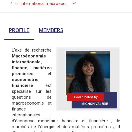
keyboard_arrow_down
check
International macroeconomics, finance, raw materials and financial econometrics
PROFILE
MEMBERS
L’axe de recherche
Macroéconomie
internationale,
finance, matières
premières et
économétrie
financière
est
spécialisé sur les
questions de
Coordinated by
macroéconomie et
MIGNON VALÉRIE
finance
internationales ;
d’économie monétaire, bancaire et financière ; de
marchés de l’énergie et des matières premières ; et