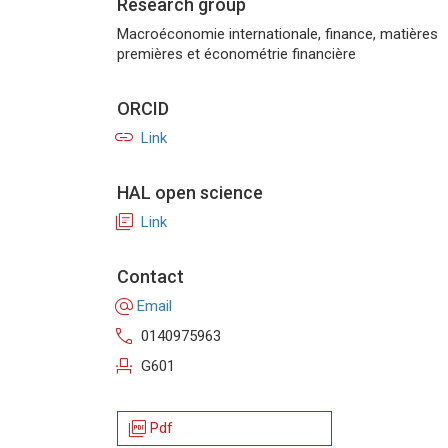
Research group
Macroéconomie internationale, finance, matières
premières et économétrie financière
ORCID
link
Link
HAL open science
library_books
Link
Contact
alternate_email
Email
call
0140975963
event_seat
G601
picture_as_pdf
Pdf