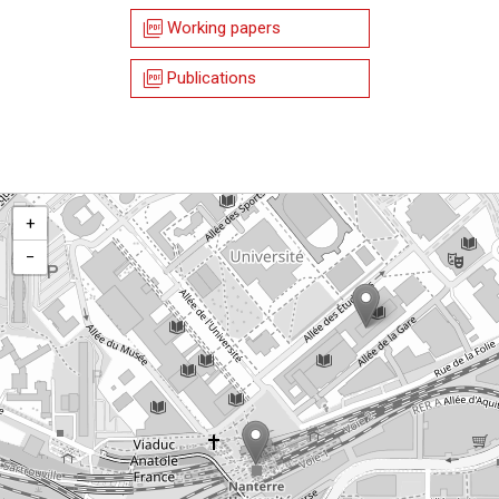
picture_as_pdf
Working papers
picture_as_pdf
Publications
+
−