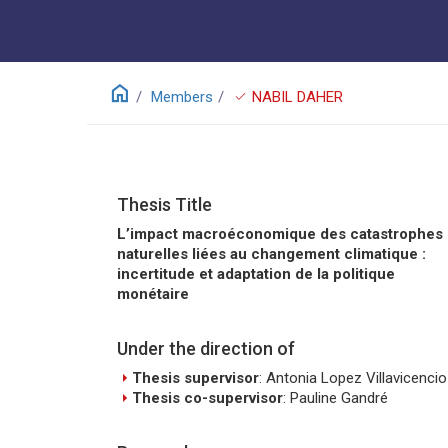
home
check
Members
NABIL DAHER
Thesis Title
L’impact macroéconomique des catastrophes
naturelles liées au changement climatique :
incertitude et adaptation de la politique
monétaire
Under the direction of
arrow_right
Thesis supervisor
: Antonia Lopez Villavicencio
arrow_right
Thesis co-supervisor
: Pauline Gandré