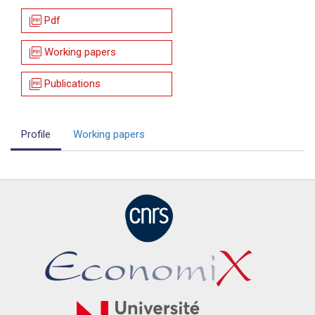
picture_as_pdf
Pdf
picture_as_pdf
Working papers
picture_as_pdf
Publications
Profile
Working papers