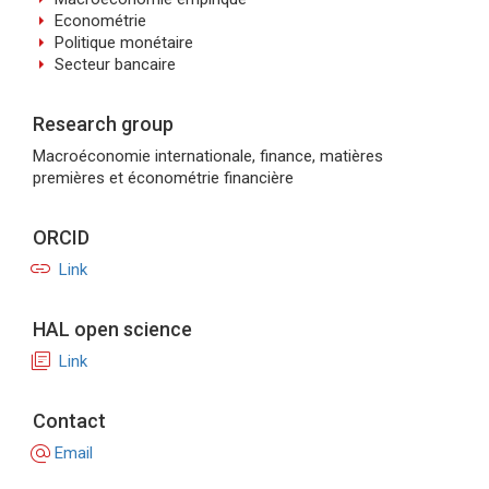
arrow_right
Econométrie
arrow_right
Politique monétaire
arrow_right
Secteur bancaire
Research group
Macroéconomie internationale, finance, matières
premières et économétrie financière
ORCID
link
Link
HAL open science
library_books
Link
Contact
alternate_email
Email