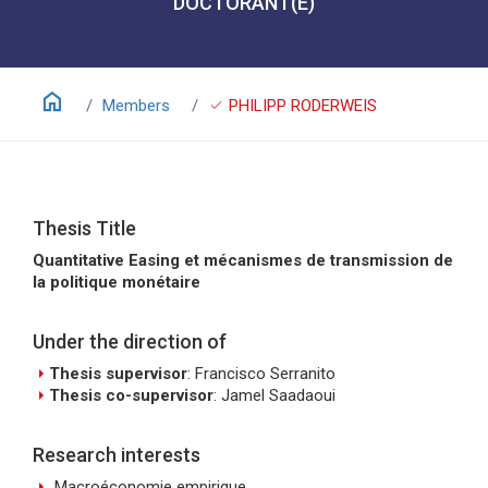
DOCTORANT(E)
home
check
Members
PHILIPP RODERWEIS
Thesis Title
Quantitative Easing et mécanismes de transmission de
la politique monétaire
Under the direction of
arrow_right
Thesis supervisor
: Francisco Serranito
arrow_right
Thesis co-supervisor
: Jamel Saadaoui
Research interests
arrow_right
Macroéconomie empirique