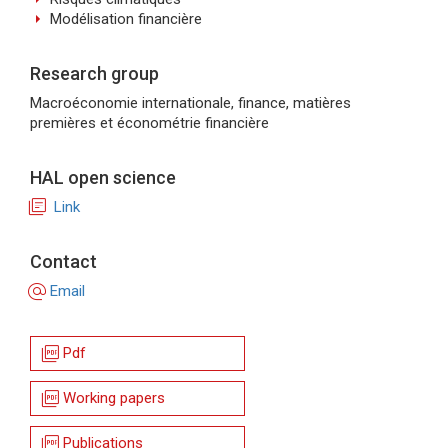
arrow_right
Modélisation financière
Research group
Macroéconomie internationale, finance, matières
premières et économétrie financière
HAL open science
library_books
Link
Contact
alternate_email
Email
picture_as_pdf
Pdf
picture_as_pdf
Working papers
picture_as_pdf
Publications