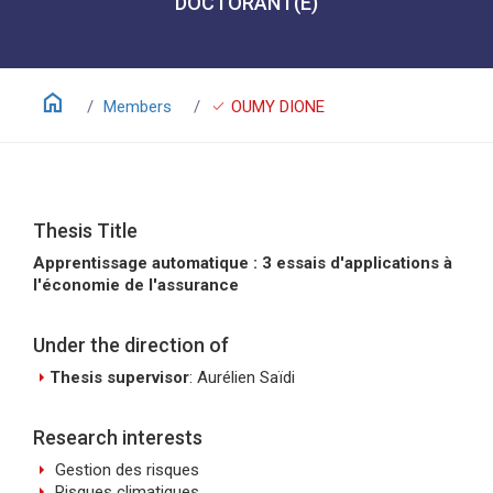
DOCTORANT(E)
home
check
Members
OUMY DIONE
Thesis Title
Apprentissage automatique : 3 essais d'applications à
l'économie de l'assurance
Under the direction of
arrow_right
Thesis supervisor
: Aurélien Saïdi
Research interests
arrow_right
Gestion des risques
arrow_right
Risques climatiques