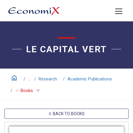
LE CAPITAL VERT
home
...
Research
Academic Publications
keyboard_arrow_down
check
Books
BACK TO BOOKS