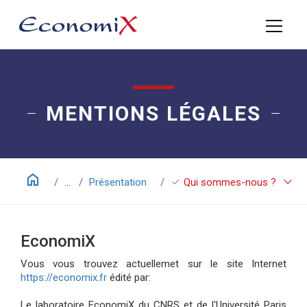
MENTIONS LÉGALES
home
keyboard_arrow_down
check
...
Présentation
Qui sommes-nous ?
EconomiX
Vous vous trouvez actuellemet sur le site Internet
https://economix.fr
édité par:
Le laboratoire EconomiX du CNRS et de l'Université Paris