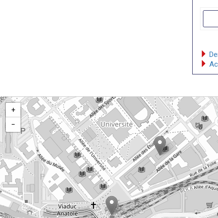
Dem
Acc
+
−