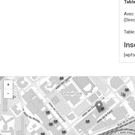
Table
Avec 
(Dire
Table
Ins
[wpfo
+
−