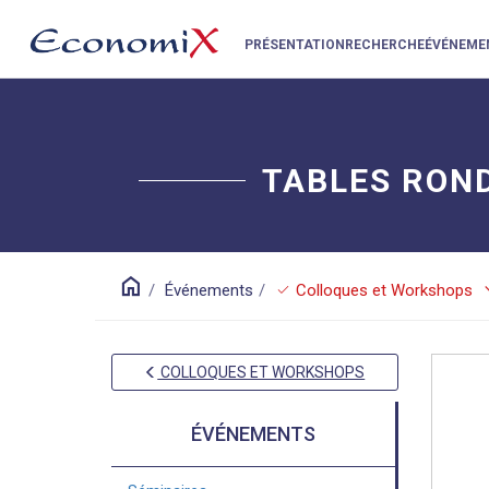
PRÉSENTATION
RECHERCHE
ÉVÉNEME
TABLES RON
home
keyboar
check
Événements
Colloques et Workshops
COLLOQUES ET WORKSHOPS
ÉVÉNEMENTS