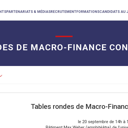
NTS
PARTENARIATS & MÉDIAS
RECRUTEMENT
FORMATIONS
CANDIDATS AU 
DES DE MACRO-FINANCE CO
d_arrow_down
Tables rondes de Macro-Finan
le 20 septembre de 14h à 
Bâtiment Max Weber (amphitéâtre) de l'unive