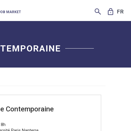
SEARCH
LOCK
FR
JOB MARKET
NTEMPORAINE
ce Contemporaine
18h
rsité Paris Nanterre