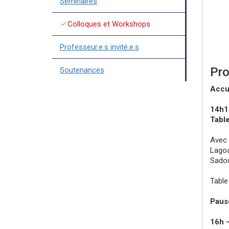
Séminaires
check
Colloques et Workshops
Professeur.e.s invité.e.s
Pr
Soutenances
Accue
14h1
Table
Avec 
Lagoa
Sadou
Table
Paus
16h 