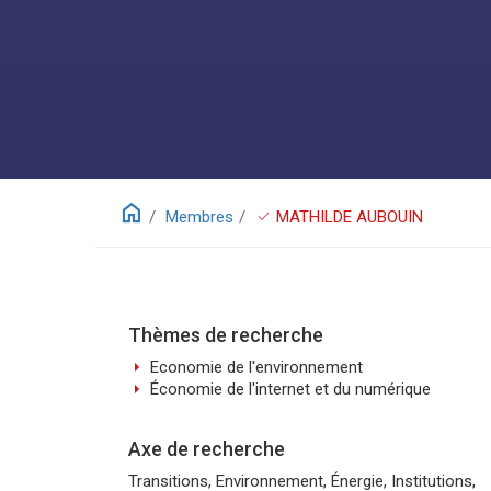
home
check
Membres
MATHILDE AUBOUIN
Thèmes de recherche
arrow_right
Economie de l'environnement
arrow_right
Économie de l'internet et du numérique
Axe de recherche
Transitions, Environnement, Énergie, Institutions,