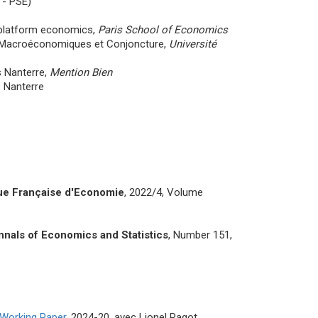
 - PSE)
d platform economics,
Paris School of Economics
es Macroéconomiques et Conjoncture,
Université
s Nanterre,
Mention Bien
s Nanterre
ue Française d'Economie
,
2022/4, Volume
nnals of Economics and Statistics
, Number 151,
Working Paper
, 2024-20, avec Lionel Ragot