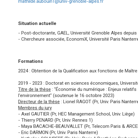
mathilde.aubouin1@univ-grenoble-alpes.fr
Situation actuelle
- Post-doctorante, GAEL, Université Grenoble Alpes depuis
- Chercheure associée, EconomiX, Université Paris Nanterr
Formations
2024 : Obtention de la Qualification aux fonctions de Maît
2019 - 2023 : Doctorat en sciences économiques, Universit
Titre de la thèse
: "Économie du numérique : Enjeux relatifs
l'environnement" (soutenue le 16 octobre 2023)
Directeur de la thèse
: Lionel RAGOT (Pr, Univ. Paris Nanterr
Membres du jury
- Axel GAUTIER (Pr, HEC Management School, Univ. Liège)
- Thierry PENARD (Pr, Univ. Rennes 1)
- Maya BACACHE-BEAUVALLET (Pr, Telecom Paris & ARCE
- Eric DARMON (Pr, Univ. Paris Nanterre)