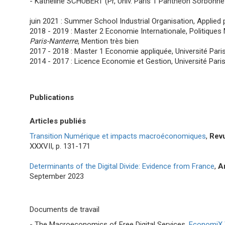
- Katheline SCHUBERT (Pr, Univ. Paris 1 Panthéon Sorbonne
juin 2021 : Summer School Industrial Organisation, Applie
2018 - 2019 : Master 2 Economie Internationale, Politiqu
Paris-Nanterre
, Mention très bien
2017 - 2018 : Master 1 Economie appliquée, Université Pari
2014 - 2017 : Licence Economie et Gestion, Université Pari
Publications
Articles publiés
Transition Numérique et impacts macroéconomiques
,
Rev
XXXVII, p. 131-171
Determinants of the Digital Divide: Evidence from France
,
A
September 2023
Documents de travail
- The Macroeconomics of Free Digital Services,
EconomiX 