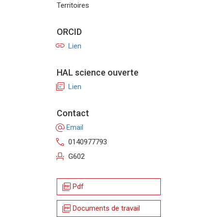
Territoires
ORCID
link
Lien
HAL science ouverte
library_books
Lien
Contact
alternate_email
Email
call
0140977793
event_seat
G602
picture_as_pdf
Pdf
picture_as_pdf
Documents de travail