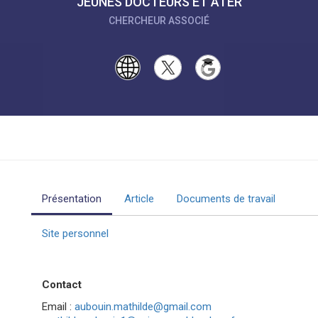
JEUNES DOCTEURS ET ATER
CHERCHEUR ASSOCIÉ
Présentation
Article
Documents de travail
Site personnel
Contact
Email :
aubouin.mathilde@gmail.com