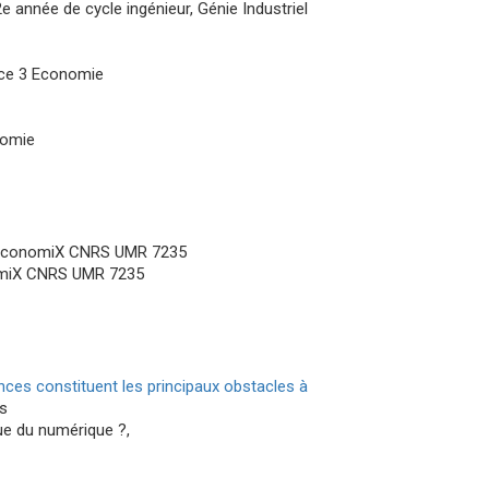
 année de cycle ingénieur, Génie Industriel
nce 3 Economie
nomie
l", EconomiX CNRS UMR 7235
nomiX CNRS UMR 7235
nces constituent les principaux obstacles à
s
e du numérique ?
,