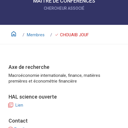
MAÎTRE DE CONFÉRENCES
CHERCHEUR ASSOCIÉ
home
check
Membres
CHOUAIB JOUF
Axe de recherche
Macroéconomie internationale, finance, matières
premières et économétrie financière
HAL science ouverte
library_books
Lien
Contact