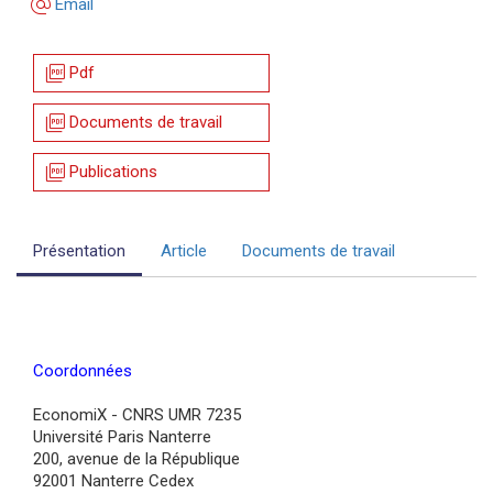
alternate_email
Email
picture_as_pdf
Pdf
picture_as_pdf
Documents de travail
picture_as_pdf
Publications
Présentation
Article
Documents de travail
Coordonnées
EconomiX - CNRS UMR 7235
Université Paris Nanterre
200, avenue de la République
92001 Nanterre Cedex