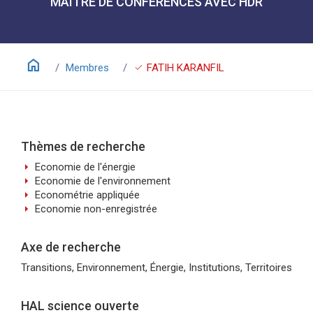
MAÎTRE DE CONFÉRENCES AVEC HDR
home
check
Membres
FATIH KARANFIL
Thèmes de recherche
arrow_right
Economie de l'énergie
arrow_right
Economie de l'environnement
arrow_right
Econométrie appliquée
arrow_right
Economie non-enregistrée
Axe de recherche
Transitions, Environnement, Énergie, Institutions, Territoires
HAL science ouverte