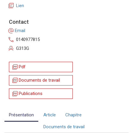
library_books
Lien
Contact
alternate_email
Email
call
0140977815
event_seat
G313G
picture_as_pdf
Pdf
picture_as_pdf
Documents de travail
picture_as_pdf
Publications
Présentation
Article
Chapitre
Documents de travail