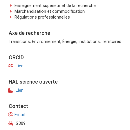
arrow_right
Enseignement supérieur et de la recherche
arrow_right
Marchandisation et commodification
arrow_right
Régulations professionnelles
Axe de recherche
Transitions, Environnement, Énergie, Institutions, Territoires
ORCID
link
Lien
HAL science ouverte
library_books
Lien
Contact
alternate_email
Email
event_seat
G309