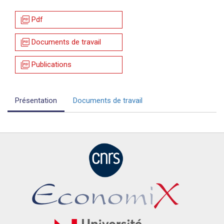
picture_as_pdf
Pdf
picture_as_pdf
Documents de travail
picture_as_pdf
Publications
Présentation
Documents de travail