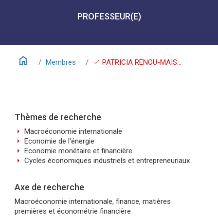
PROFESSEUR(E)
home
check
Membres
PATRICIA RENOU-MAISSANT
Thèmes de recherche
arrow_right
Macroéconomie internationale
arrow_right
Economie de l'énergie
arrow_right
Economie monétaire et financière
arrow_right
Cycles économiques industriels et entrepreneuriaux
Axe de recherche
Macroéconomie internationale, finance, matières
premières et économétrie financière