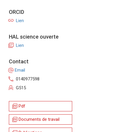
ORCID
link
Lien
HAL science ouverte
library_books
Lien
Contact
alternate_email
Email
call
0140977598
event_seat
G515
picture_as_pdf
Pdf
picture_as_pdf
Documents de travail