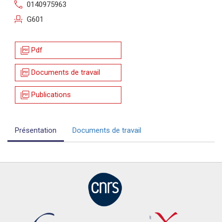
call
0140975963
event_seat
G601
picture_as_pdf
Pdf
picture_as_pdf
Documents de travail
picture_as_pdf
Publications
Présentation
Documents de travail