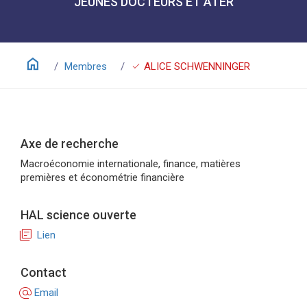
JEUNES DOCTEURS ET ATER
home
check
Membres
ALICE SCHWENNINGER
Axe de recherche
Macroéconomie internationale, finance, matières
premières et économétrie financière
HAL science ouverte
library_books
Lien
Contact
alternate_email
Email