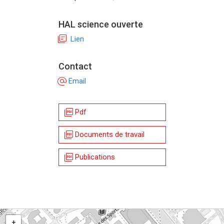
HAL science ouverte
library_books
Lien
Contact
alternate_email
Email
picture_as_pdf
Pdf
picture_as_pdf
Documents de travail
picture_as_pdf
Publications
+