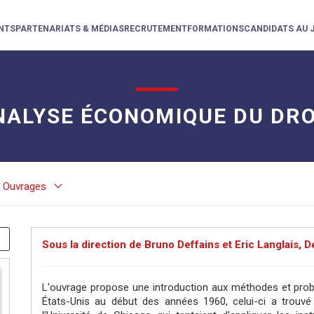
NTS
PARTENARIATS & MÉDIAS
RECRUTEMENT
FORMATIONS
CANDIDATS AU 
NALYSE ÉCONOMIQUE DU DRO
keyboard_arrow_down
Ouvrages
Sous la direction de Bruno Deffains et Eric Langlais,
L'ouvrage propose une introduction aux méthodes et pro
États-Unis au début des années 1960, celui-ci a trouvé