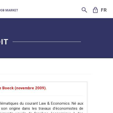
SEARCH
LOCK
FR
JOB MARKET
IT
 De Boeck (novembre 2009).
blématiques du courant Law & Economics. Né aux
 son origine dans les travaux d'économistes de