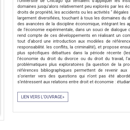
l'Université de Chicago qui tentaient d'appliquer les i
domaines jusqu'alors relativement peu explorés par les é
droits de propriété, les accidents ou les activités " illégale
largement diversifiées, touchant à tous les domaines du d
des avancées de la discipline économique, intégrant les a
de l'économie expérimentale, dans un souci de dialogue c
rend compte de ces développements en réalisant un compr
tout d'abord une introduction aux modèles de référence 
responsabilité. les conflits, la criminalité), et propose en
plus spécifiques débattues dans la période récente (les 
l'économie du droit du divorce ou du droit du travail, 
problématiques plus exploratoires (la question de la pr
références bibliographiques permettent de revenir au
s'orienter vers des questions qui n'ont pas été abord
s'intéressent aux relations entre droit et économie : étudia
LIEN VERS L'OUVRAGE