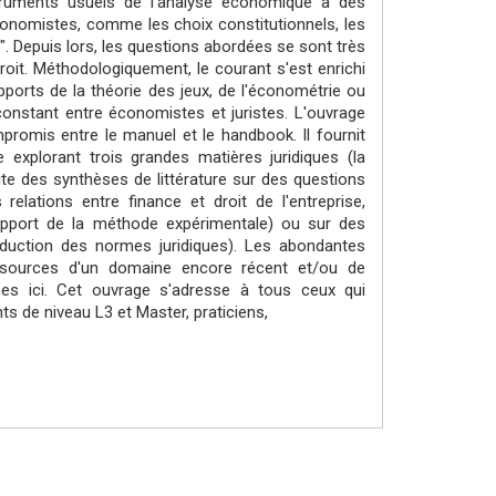
nstruments usuels de l'analyse économique à des
conomistes, comme les choix constitutionnels, les
s ". Depuis lors, les questions abordées se sont très
roit. Méthodologiquement, le courant s'est enrichi
pports de la théorie des jeux, de l'économétrie ou
onstant entre économistes et juristes. L'ouvrage
omis entre le manuel et le handbook. Il fournit
explorant trois grandes matières juridiques (la
suite des synthèses de littérature sur des questions
relations entre finance et droit de l'entreprise,
l'apport de la méthode expérimentale) ou sur des
oduction des normes juridiques). Les abondantes
x sources d'un domaine encore récent et/ou de
ées ici. Cet ouvrage s'adresse à tous ceux qui
nts de niveau L3 et Master, praticiens,