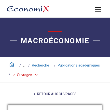
MACROÉCONOMIE
home
...
Recherche
Publications académiques
keyboard_arrow_down
check
Ouvrages
RETOUR AUX OUVRAGES