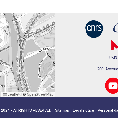
UMR 
200, Avenue
Leaflet
|
©
OpenStreetMap
024 - All RIGHTS RESERVED
Sitemap
Legal notice
Personal da