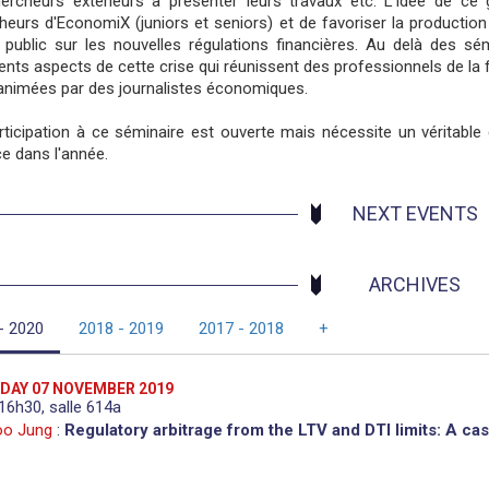
ercheurs extérieurs à présenter leurs travaux etc. L'idée de ce 
heurs d'EconomiX (juniors et seniors) et de favoriser la production 
 public sur les nouvelles régulations financières. Au delà des s
rents aspects de cette crise qui réunissent des professionnels de la
animées par des journalistes économiques.
rticipation à ce séminaire est ouverte mais nécessite un véritab
e dans l'année.
NEXT EVENTS
ARCHIVES
- 2020
2018 - 2019
2017 - 2018
+
DAY 07 NOVEMBER 2019
6h30, salle 614a
o Jung
:
Regulatory arbitrage from the LTV and DTI limits: A ca