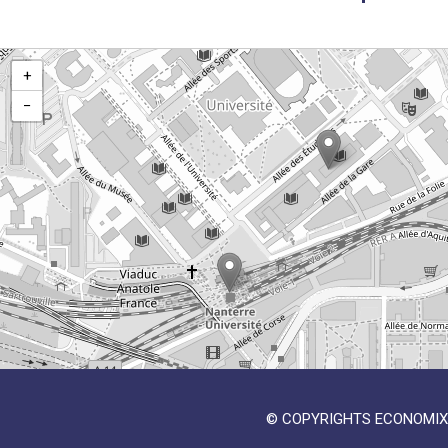
+
−
© COPYRIGHTS ECONOMIX 2