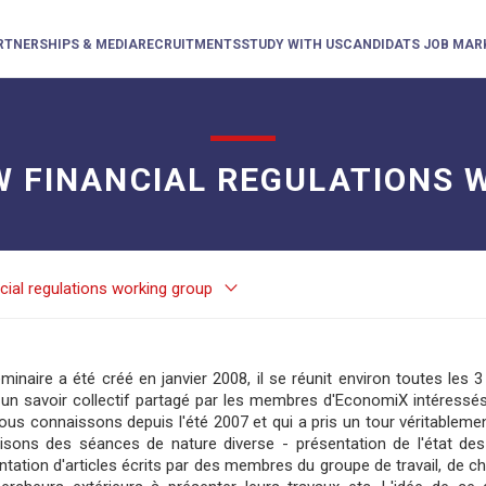
RTNERSHIPS & MEDIA
RECRUITMENTS
STUDY WITH US
CANDIDATS JOB MAR
W FINANCIAL REGULATIONS
keyboard_arrow_down
cial regulations working group
minaire a été créé en janvier 2008, il se réunit environ toutes les 
 un savoir collectif partagé par les membres d'EconomiX intéressés p
ous connaissons depuis l'été 2007 et qui a pris un tour véritable
isons des séances de nature diverse - présentation de l'état des 
ntation d'articles écrits par des membres du groupe de travail, de ch