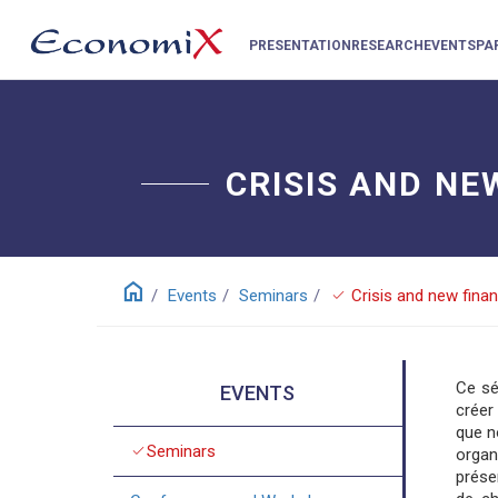
PRESENTATION
RESEARCH
EVENTS
PA
CRISIS AND NE
home
check
Events
Seminars
Crisis and new finan
Ce sé
EVENTS
créer
que n
check
Seminars
organ
prése