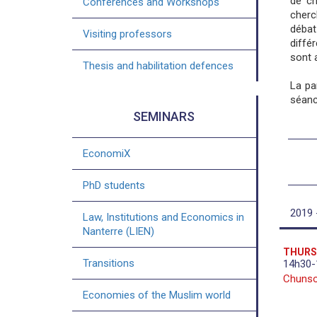
de ch
Conferences and Workshops
cherc
débat
Visiting professors
diffé
sont 
Thesis and habilitation defences
La pa
séanc
SEMINARS
EconomiX
PhD students
2019 
Law, Institutions and Economics in
Nanterre (LIEN)
THURS
Transitions
14h30-1
Chunso
Economies of the Muslim world