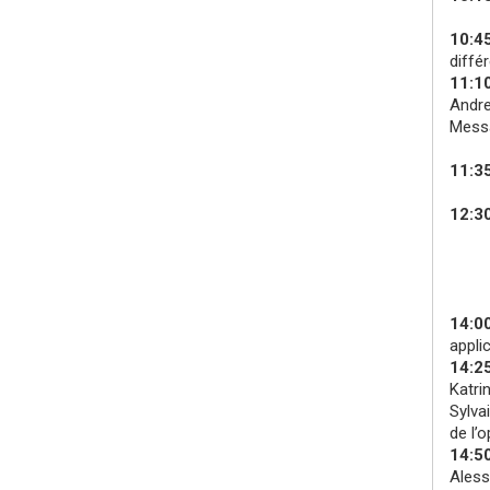
10:4
diffé
11:1
Andre
Messa
11:35
12:30
14:0
appli
14:2
Katri
Sylva
de l’
14:5
Aless