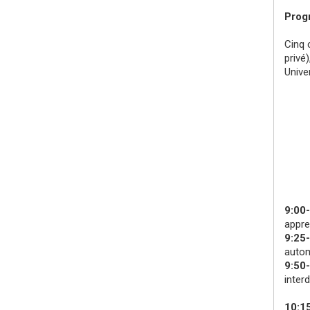
Prog
Cinq 
privé
Unive
9:00
appre
9:25
autom
9:50
interd
10:15