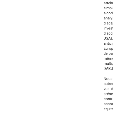
attei
simpl
algor
analy
d’ada
inves
d’acc
USA),
antic
Europ
de pa
même.
multi
DABUS
Nous 
autre
vue d
prése
contr
assoc
équit