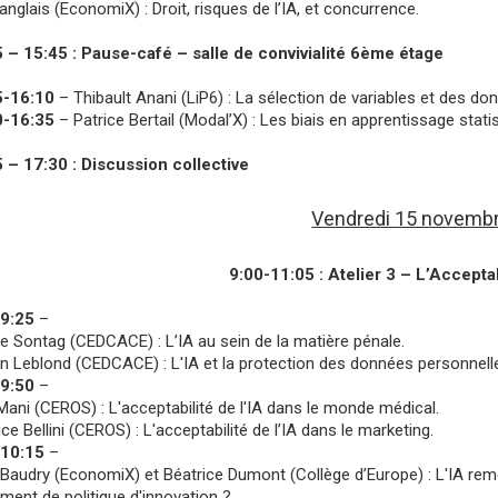
Langlais (EconomiX) : Droit, risques de l’IA, et concurrence.
 – 15:45 : Pause-café – salle de convivialité 6ème étage
5-16:10
– Thibault Anani (LiP6) : La sélection de variables et des d
0-16:35
– Patrice Bertail (Modal’X) : Les biais en apprentissage statis
 – 17:30 : Discussion collective
Vendredi 15 novemb
9:00-11:05 : Atelier 3 – L’Acceptabi
-9:25
–
e Sontag (CEDCACE) : L’IA au sein de la matière pénale.
n Leblond (CEDCACE) : L'IA et la protection des données personnell
-9:50
–
Mani (CEROS) : L'acceptabilité de l'IA dans le monde médical.
ce Bellini (CEROS) : L'acceptabilité de l’IA dans le marketing.
-10:15
–
Baudry (EconomiX) et Béatrice Dumont (Collège d’Europe) : L'IA reme
ument de politique d'innovation ?