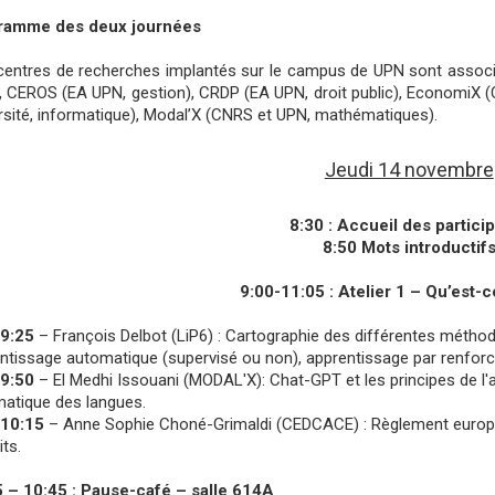
ramme des deux journées
centres de recherches implantés sur le campus de UPN sont associ
), CEROS (EA UPN, gestion), CRDP (EA UPN, droit public), EconomiX
rsité, informatique), Modal’X (CNRS et UPN, mathématiques).
Jeudi 14 novembre
8:30 : Accueil des partici
8:50 Mots introductif
9:00-11:05 : Atelier 1 – Qu’est-c
-9:25
– François Delbot (LiP6) : Cartographie des différentes méthod
ntissage automatique (supervisé ou non), apprentissage par renfor
-9:50
– El Medhi Issouani (MODAL'X): Chat-GPT et les principes de l'a
atique des langues.
-10:15
– Anne Sophie Choné-Grimaldi (CEDCACE) : Règlement européen 
its.
 – 10:45 : Pause-café – salle 614A