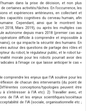
 l’humain dans la prise de décision, et non plus
de certaines activités/tâches. En l’occurrence, les
ions et expériences antérieures, en collectant et
es capacités cognitives du cerveau humain, afin
humaine. Cependant, ainsi que le montrent les
ct 2018, Mars 2019), ou après les multiples cas
hicule autonome depuis mars 2018 (premier cas aux
pératoire difficile à comprendre et impossible à
mains), ce qui impacte la sécurité des humains. En
ées autour des questions de partage des rôles et
teur du robot, le régulateur public, et le robot lui-
nalité morale pour les robots pourrait avoir des
adicales à l’image ce que laisse anticiper le cas «
e comprendre les enjeux que l’IA soulève pour les
réflexion de chacun des intervenants (du point de
(Différentes conceptions/typologies peuvent être
’intéresser à l’IA etc). 2) Travailler avec, et
ons de l’IA et les enjeux scientifiques/sociétaux
ceptabilité de l’IA (sociale, organisationnelle etc ;