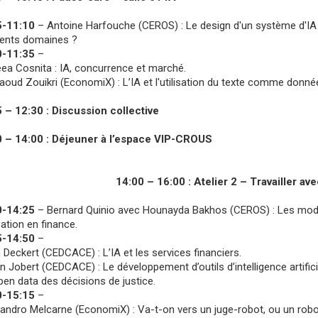
5-11:10
– Antoine Harfouche (CEROS) : Le design d'un système d'IA :
rents domaines ?
0-11:35
–
ea Cosnita : IA, concurrence et marché.
oud Zouikri (EconomiX) : L’IA et l'utilisation du texte comme donn
 – 12:30 : Discussion collective
 – 14:00 : Déjeuner à l’espace VIP-CROUS
14:00 – 16:00 : Atelier 2 – Travailler avec
0-14:25
– Bernard Quinio avec Hounayda Bakhos (CEROS) : Les modes
cation en finance.
5-14:50
–
n Deckert (CEDCACE) : L’IA et les services financiers.
in Jobert (CEDCACE) : Le développement d’outils d’intelligence artificie
open data des décisions de justice.
0-15:15
–
andro Melcarne (EconomiX) : Va-t-on vers un juge-robot, ou un robo