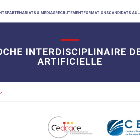
NTS
PARTENARIATS & MÉDIAS
RECRUTEMENT
FORMATIONS
CANDIDATS AU 
CHE INTERDISCIPLINAIRE DE
ARTIFICIELLE
d_arrow_down