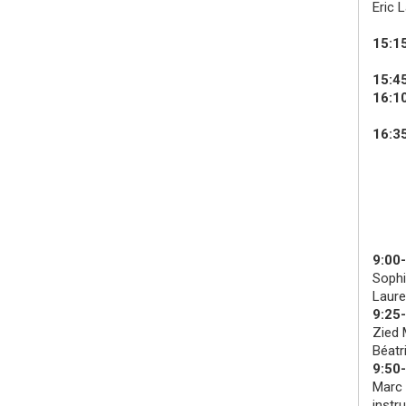
Eric 
15:15
15:4
16:1
16:35
9:00
Sophi
Laure
9:25
Zied 
Béatri
9:50
Marc 
instr