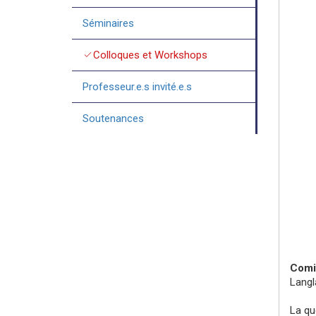
Séminaires
check
Colloques et Workshops
Professeur.e.s invité.e.s
Soutenances
Comit
Langl
La qu