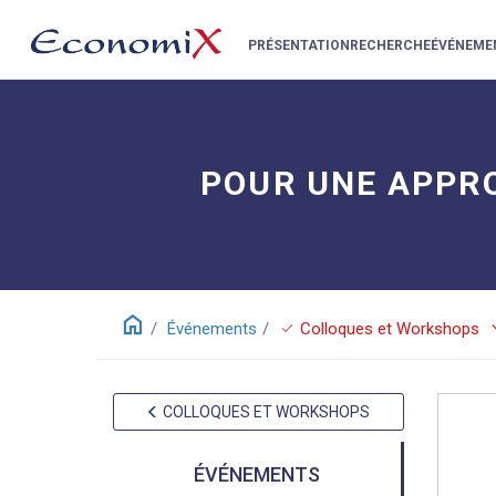
PRÉSENTATION
RECHERCHE
ÉVÉNEME
POUR UNE APPRO
home
keyboar
check
Événements
Colloques et Workshops
COLLOQUES ET WORKSHOPS
ÉVÉNEMENTS