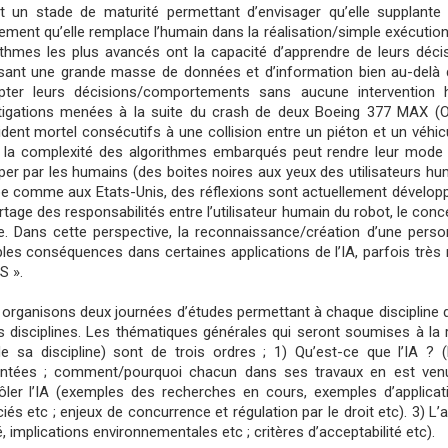
nt un stade de maturité permettant d’envisager qu’elle supplante
ement qu’elle remplace l’humain dans la réalisation/simple exécution 
ithmes les plus avancés ont la capacité d’apprendre de leurs décis
sant une grande masse de données et d’information bien au-delà d
pter leurs décisions/comportements sans aucune intervention 
tigations menées à la suite du crash de deux Boeing 377 MAX (O
ident mortel consécutifs à une collision entre un piéton et un vé
 la complexité des algorithmes embarqués peut rendre leur mode o
iper par les humains (des boites noires aux yeux des utilisateurs hu
e comme aux Etats-Unis, des réflexions sont actuellement développ
rtage des responsabilités entre l’utilisateur humain du robot, le concep
 Dans cette perspective, la reconnaissance/création d’une person
ples conséquences dans certaines applications de l’IA, parfois très r
 ».
organisons deux journées d’études permettant à chaque discipline d
s disciplines. Les thématiques générales qui seront soumises à la 
e sa discipline) sont de trois ordres ; 1) Qu’est-ce que l’IA ? 
ntées ; comment/pourquoi chacun dans ses travaux en est venu à s
ôler l’IA (exemples des recherches en cours, exemples d’applicati
iés etc ; enjeux de concurrence et régulation par le droit etc). 3) L’ac
é, implications environnementales etc ; critères d’acceptabilité etc).