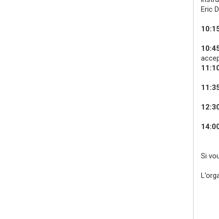
Eric 
10:15
10:4
accep
11:1
11:35
12:3
14:00
Si vo
L’org