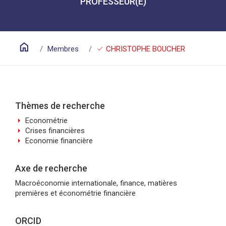
PROFESSEUR(E)
home
check
Membres
CHRISTOPHE BOUCHER
Thèmes de recherche
arrow_right
Econométrie
arrow_right
Crises financières
arrow_right
Economie financière
Axe de recherche
Macroéconomie internationale, finance, matières
premières et économétrie financière
ORCID