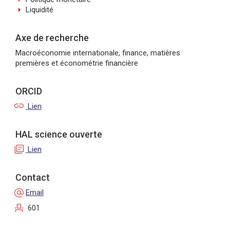
arrow_right
Liquidité
Axe de recherche
Macroéconomie internationale, finance, matières
premières et économétrie financière
ORCID
link
Lien
HAL science ouverte
library_books
Lien
Contact
alternate_email
Email
event_seat
601