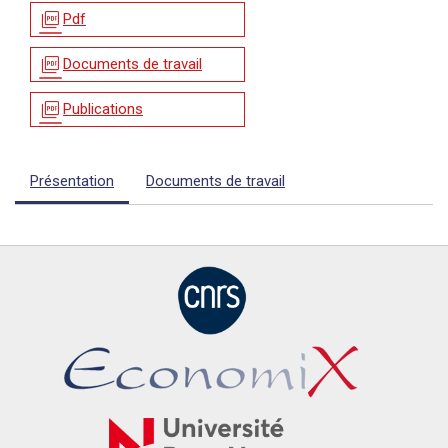
picture_as_pdf
Pdf
picture_as_pdf
Documents de travail
picture_as_pdf
Publications
Présentation
Documents de travail