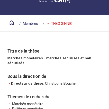
DOCTORANT(E)
home
check
Membres
THÉO SINNIG
Titre de la thèse
Marchés monétaires - marchés sécurisés et non
sécurisés
Sous la direction de
arrow_right
Directeur de thèse
: Christophe Boucher
Thèmes de recherche
arrow_right
Marchés monétaire
arrow_right
Politique monétaire