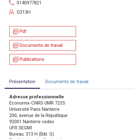
call
0140977821
event_seat
G313H
picture_as_pdf
Pdf
picture_as_pdf
Documents de travail
picture_as_pdf
Publications
Présentation
Documents de travail
Adresse professionnelle
Economix-CNRS UMR 7235
Université Paris Nanterre
200, avenue de la République
92001 Nanterre cedex
UFR SEGMI
Bureau: 313 H (Bât. G)