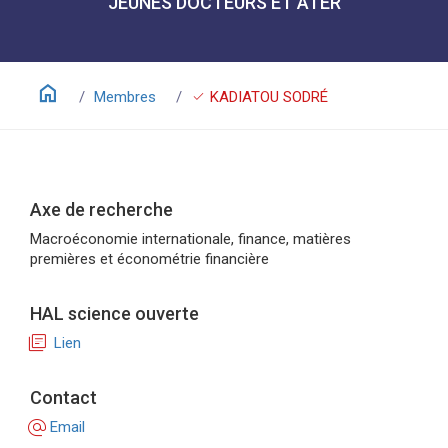
JEUNES DOCTEURS ET ATER
home
check
Membres
KADIATOU SODRÉ
Axe de recherche
Macroéconomie internationale, finance, matières
premières et économétrie financière
HAL science ouverte
library_books
Lien
Contact
alternate_email
Email