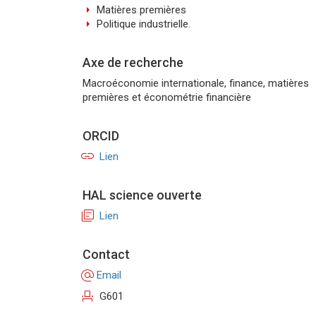
arrow_right
Matières premières
arrow_right
Politique industrielle.
Axe de recherche
Macroéconomie internationale, finance, matières
premières et économétrie financière
ORCID
link
Lien
HAL science ouverte
library_books
Lien
Contact
alternate_email
Email
event_seat
G601