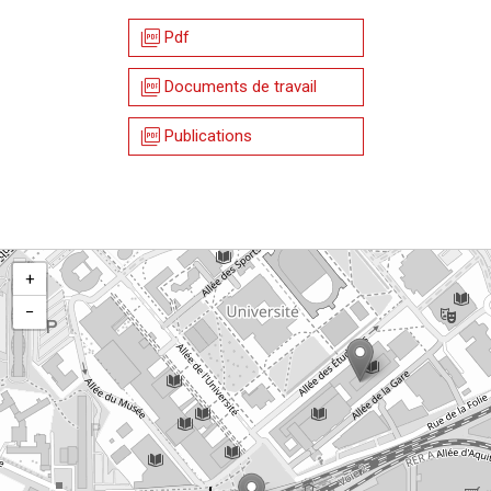
picture_as_pdf
Pdf
picture_as_pdf
Documents de travail
picture_as_pdf
Publications
+
−