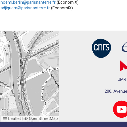
noemi.berlin@parisnanterre.fr
(EconomiX)
adjiguem@parisnanterre.fr
(EconomiX)
UMR 
200, Avenue
Leaflet
|
©
OpenStreetMap