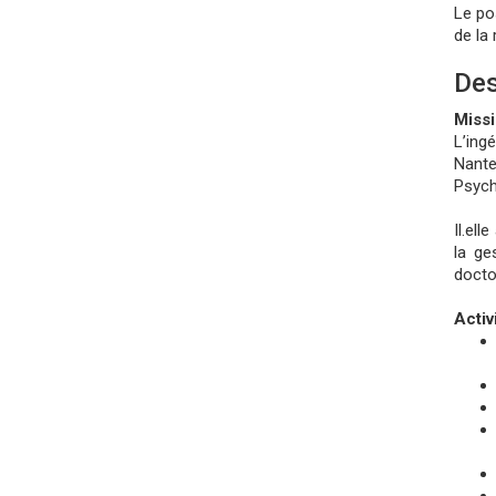
Le po
de la
Des
Miss
L’ing
Nante
Psych
Il.el
la ge
docto
Activ