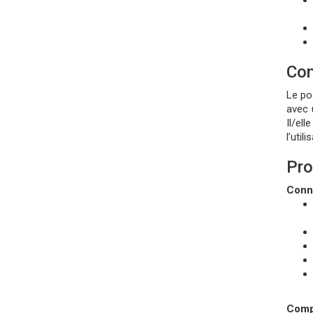
Con
Le po
avec 
Il/el
l’util
Pro
Conn
Comp