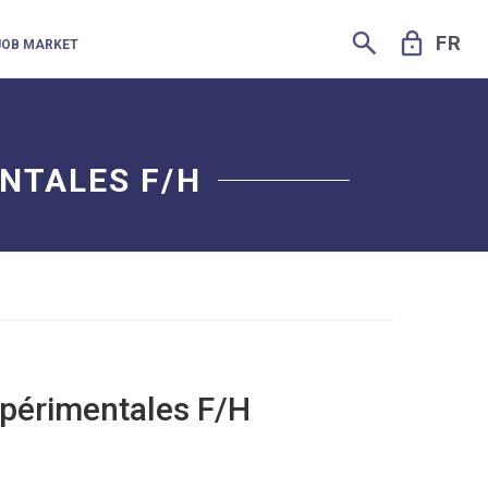
SEARCH
LOCK
FR
JOB MARKET
NTALES F/H
xpérimentales F/H