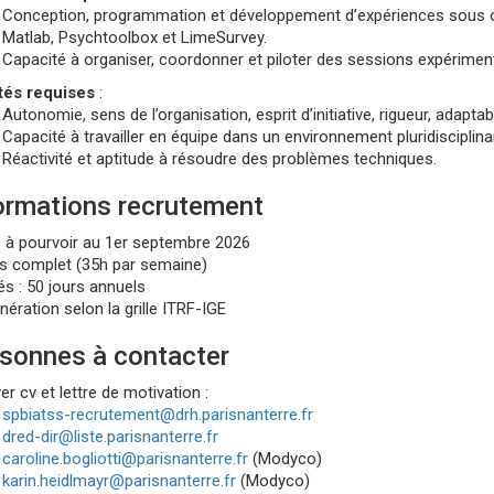
Conception, programmation et développement d’expériences sous o
Matlab, Psychtoolbox et LimeSurvey.
Capacité à organiser, coordonner et piloter des sessions expérimen
tés requises
:
Autonomie, sens de l’organisation, esprit d’initiative, rigueur, adaptabil
Capacité à travailler en équipe dans un environnement pluridisciplinai
Réactivité et aptitude à résoudre des problèmes techniques.
ormations recrutement
 à pourvoir au 1er septembre 2026
 complet (35h par semaine)
s : 50 jours annuels
ération selon la grille ITRF-IGE
sonnes à contacter
r cv et lettre de motivation :
spbiatss-recrutement@drh.parisnanterre.fr
dred-dir@liste.parisnanterre.fr
caroline.bogliotti@parisnanterre.fr
(Modyco)
karin.heidlmayr@parisnanterre.fr
(Modyco)