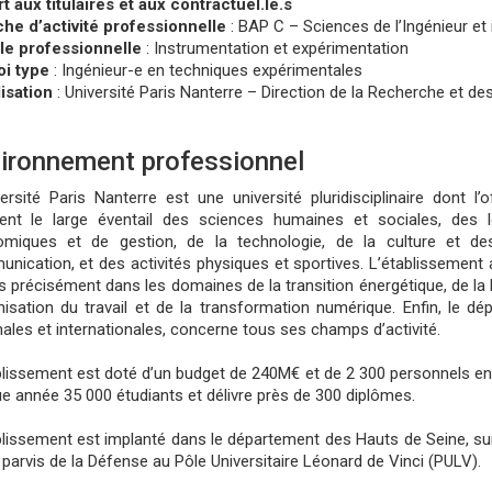
t aux titulaires et aux contractuel.le.s
he d’activité professionnelle
: BAP C – Sciences de l’Ingénieur et 
le professionnelle
: Instrumentation et expérimentation
i type
: Ingénieur-e en techniques expérimentales
isation
: Université Paris Nanterre – Direction de la Recherche et d
ironnement professionnel
versité Paris Nanterre est une université pluridisciplinaire dont l
ent le large éventail des sciences humaines et sociales, des l
miques et de gestion, de la technologie, de la culture et des
nication, et des activités physiques et sportives. L’établissement 
us précisément dans les domaines de la transition énergétique, de la 
anisation du travail et de la transformation numérique. Enfin, le dép
nales et internationales, concerne tous ses champs d’activité.
blissement est doté d’un budget de 240M€ et de 2 300 personnels ense
e année 35 000 étudiants et délivre près de 300 diplômes.
blissement est implanté dans le département des Hauts de Seine, sur l
e parvis de la Défense au Pôle Universitaire Léonard de Vinci (PULV).