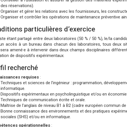
Conseiller à l’utilisation et assurer la gestion des matériels expér
des réservations).
Organiser et gérer les relations avec les fournisseurs, les constructe
Organiser et contrôler les opérations de maintenance préventive ain
ditions particulières d’exercice
ste étant partagé entre deux laboratoires (50 % / 50 %), le/la candid
un accès à un bureau dans chacun des laboratoires, tous deux situ
le sera amené·e à intervenir dans deux champs disciplinaires différ
isation de dispositifs expérimentaux.
fil recherché
aissances requises
:
Techniques et sciences de l’ingénieur : programmation, développem
informatique.
Dispositifs expérimentaux en psycholinguistique et/ou en économie
Techniques de communication écrite et orale.
Maîtrise de l’anglais de niveau B1 à B2 (cadre européen commun de 
Bonne connaissance des environnements et des pratiques expérimen
sociales (SHS) et/ou en informatique.
étences opérationnelles
: