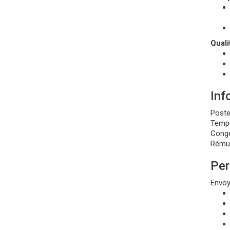
Quali
Inf
Poste
Temps
Congé
Rémun
Per
Envoye