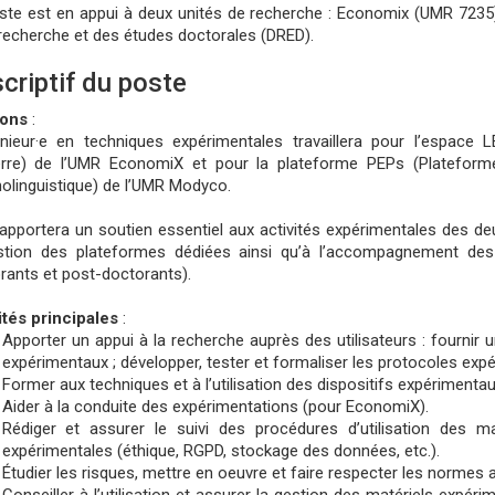
ste est en appui à deux unités de recherche : Economix (UMR 7235)
 recherche et des études doctorales (DRED).
criptif du poste
ions
:
énieur·e en techniques expérimentales travaillera pour l’espace
rre) de l’UMR EconomiX et pour la plateforme PEPs (Plateforme 
olinguistique) de l’UMR Modyco.
le apportera un soutien essentiel aux activités expérimentales des d
stion des plateformes dédiées ainsi qu’à l’accompagnement des
rants et post-doctorants).
ités principales
:
Apporter un appui à la recherche auprès des utilisateurs : fournir u
expérimentaux ; développer, tester et formaliser les protocoles exp
Former aux techniques et à l’utilisation des dispositifs expérimentau
Aider à la conduite des expérimentations (pour EconomiX).
Rédiger et assurer le suivi des procédures d’utilisation des m
expérimentales (éthique, RGPD, stockage des données, etc.).
Étudier les risques, mettre en oeuvre et faire respecter les normes ai