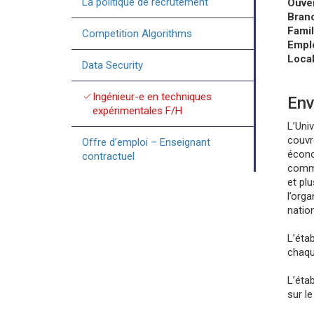
La politique de recrutement
Ouver
Branc
Famil
Competition Algorithms
Emplo
Local
Data Security
check
Ingénieur-e en techniques
Env
expérimentales F/H
L’Uni
couvr
Offre d’emploi – Enseignant
écono
contractuel
commu
et pl
l’org
natio
L’éta
chaqu
L’éta
sur l