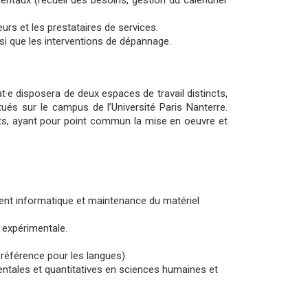
imentaux (recueil des besoins, gestion du calendrier
urs et les prestataires de services.
si que les interventions de dépannage.
at·e disposera de deux espaces de travail distincts,
és sur le campus de l’Université Paris Nanterre.
ents, ayant pour point commun la mise en oeuvre et
ent informatique et maintenance du matériel
 expérimentale.
référence pour les langues).
tales et quantitatives en sciences humaines et