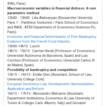
IPAG, Paris)
Macroeconomic variables in financial distress: A non
parametric method
12h00 - 13h00
:
Lilia Aleksanyan
(Researcher University
Paris 1 - Panthéon Sorbonne / Paris School of Economics
and INRA ; ATER Department of Economics Sciences Po,
Paris)
Economic and Financial Determinants of Firm Bankruptcy:
Evidence from the French Food Industry
13h00-14h15 : Lunch
14h15 - 15h15
:
Carmen Bevià
(Professor of Economics,
Universitat Autònoma de Barcelona, Spain) and
Luis
Corchon
(Professor of Economics, Universitat Carlos III
de Madrid, Spain)
Possibility of bankruptcy and competition
15h15 – 16h15
:
Emilie Ghio
(Assistant, School of Law,
University College Cork)
European Insolvency Law: Development, Harmonisation,
Application and Reform
16h15 – 17h15
:
Alessandro Melcarne
(Assistant,
Department Institutions, Economics & Law, University of
Torino & Collegio Carlo Alberto, Italy) and
Giovanni