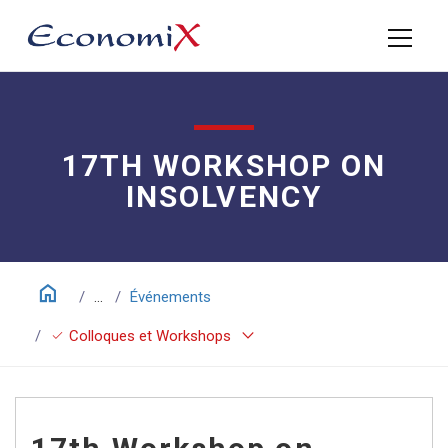
17TH WORKSHOP ON
INSOLVENCY
home
...
Événements
keyboard_arrow_down
check
Colloques et Workshops