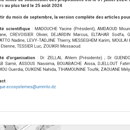
urs
au plus tard le 25 août 2024
.
tir du mois de septembre, la version complète des articles pour
é scientifique
: MADOUCHE Yacine (Président), AMDAOUD Mouni
ane, CREVOISIER Olivier, DEJARDIN Marcus, ELTAHAR Sodfa, G
ATTO Nadine, LEVY-TADJINE Thierry, MESSEGHEM Karim, MOULAI 
Etienne, TESSIER Luc, ZOUIKRI Messaoud.
té d’organisation
: Dr. ZELLAL Ahlem (Présidente) ; Dr. GUEND
B Samir, ASSOUS Nassima, BOUABACHE Aissa, DJELLOUT Fat
OU Ouerdia, OUIKENE Nahida, TIHAMOUNINE Toufik, ZAOUANE Mély
act
:
oque.ecosystemes@ummto.dz