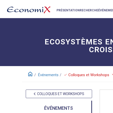
PRÉSENTATION
RECHERCHE
ÉVÉNEME
ECOSYSTÈMES E
CROIS
home
keyboar
check
Événements
Colloques et Workshops
COLLOQUES ET WORKSHOPS
ÉVÉNEMENTS