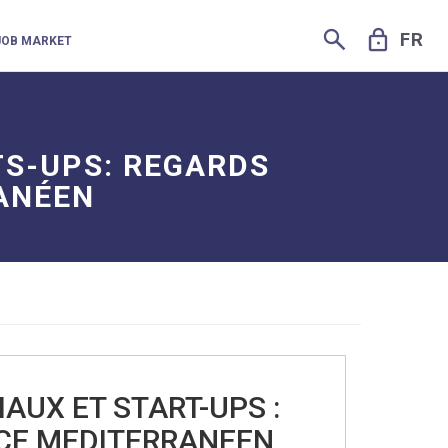
SEARCH
LOCK
FR
JOB MARKET
S-UPS: REGARDS
RANÉEN
UX ET START-UPS :
ACE MEDITERRANEEN