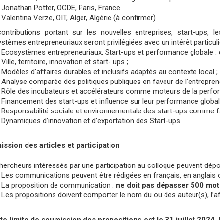
Jonathan Potter, OCDE, Paris, France
Valentina Verze, OIT, Alger, Algérie (à confirmer)
ontributions portant sur les nouvelles entreprises, start-ups, l
stèmes entrepreneuriaux seront privilégiées avec un intérêt particul
Ecosystèmes entrepreneuriaux, Start-ups et performance globale : d
Ville, territoire, innovation et start- ups ;
Modèles d'affaires durables et inclusifs adaptés au contexte local ;
Analyse comparée des politiques publiques en faveur de l'entreprene
Rôle des incubateurs et accélérateurs comme moteurs de la perfor
Financement des start-ups et influence sur leur performance global
Responsabilité sociale et environnementale des start-ups comme fac
Dynamiques d’innovation et d’exportation des Start-ups.
ssion des articles et participation
hercheurs intéressés par une participation au colloque peuvent dépos
Les communications peuvent être rédigées en français, en anglais 
La proposition de communication :
ne doit pas dépasser 500 mot
Les propositions doivent comporter le nom du ou des auteur(s), l’af
te limite de soumission des propositions est le 31 juillet 2024. 