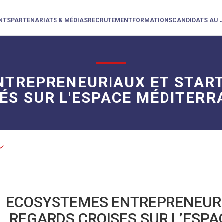
NTS
PARTENARIATS & MÉDIAS
RECRUTEMENT
FORMATIONS
CANDIDATS AU 
NTREPRENEURIAUX ET START
ÉS SUR L'ESPACE MÉDITER
d_arrow_down
ECOSYSTEMES ENTREPRENEURIA
REGARDS CROISES SUR L’ESP