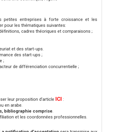
es petites entreprises à forte croissance et les
ier pour les thématiques suivantes:
éfinitions, cadres théoriques et comparaisons ;
uriat et des start-ups.
mance des start-ups ;
e ;
teur de différenciation concurrentielle ;
ICI
er leur proposition d’article
:
ou en arabe.
s, bibliographie comprise
.
filiation et les coordonnées professionnelles.
La notification d’acceptation
sera transmise aux