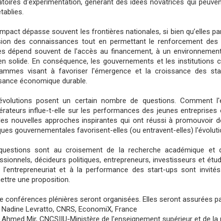
atoires d'expérimentation, générant des idées novatrices qui peuven
tablies.
impact dépasse souvent les frontières nationales, si bien qu’elles pa
sion des connaissances tout en permettant le renforcement des 
s dépend souvent de l'accès au financement, à un environnement
en solide. En conséquence, les gouvernements et les institutions 
ammes visant à favoriser l'émergence et la croissance des star
sance économique durable.
volutions posent un certain nombre de questions. Comment l'é
érateurs influe-t-elle sur les performances des jeunes entreprises
les nouvelles approches inspirantes qui ont réussi à promouvoir d
iques gouvernementales favorisent-elles (ou entravent-elles) l'évoluti
uestions sont au croisement de la recherche académique et de 
ssionnels, décideurs politiques, entrepreneurs, investisseurs et étu
à l'entrepreneuriat et à la performance des start-ups sont invité
ttre une proposition.
e conférences plénières seront organisées. Elles seront assurées pa
Nadine Levratto, CNRS, EconomiX, France
Ahmed Mir, CNCSIIU-Ministère de l'enseignement supérieur et de la r