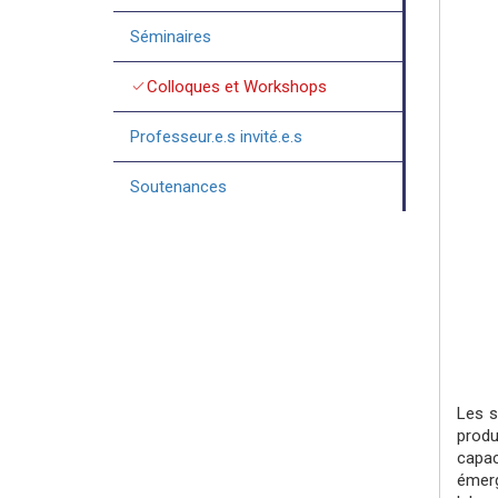
Séminaires
check
Colloques et Workshops
Professeur.e.s invité.e.s
Soutenances
Les s
produ
capac
émerg