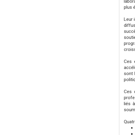
labor
plus é
Leur 
diffu
succè
souti
progr
crois
Ces é
accél
sont 
polit
Ces q
profe
liés 
soume
Quatr