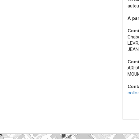
aute
A par
Comit
Chab
LEVR
JEAN 
Comi
ARHA
MOUM
Cont
coll