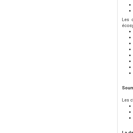
Les c
écosy
Soumi
Les c
La da