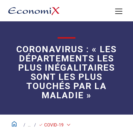
CORONAVIRUS : « LES
DÉPARTEMENTS LES
PLUS INÉGALITAIRES
SONT LES PLUS
TOUCHÉS PAR LA
MALADIE »
home
keyboard_arrow_down
check
...
COVID-19