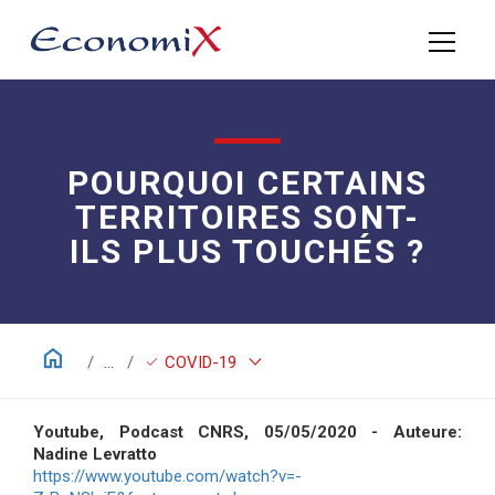
POURQUOI CERTAINS
TERRITOIRES SONT-
ILS PLUS TOUCHÉS ?
home
keyboard_arrow_down
check
...
COVID-19
Youtube, Podcast CNRS, 05/05/2020 - Auteure:
Nadine Levratto
https://www.youtube.com/watch?v=-